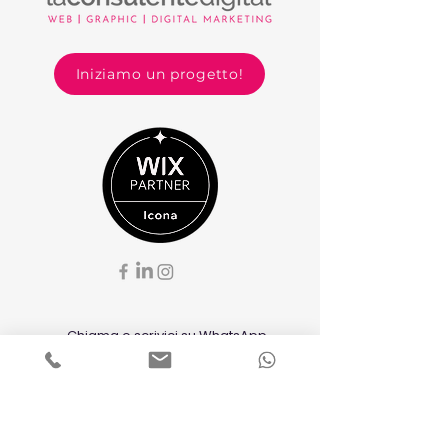
Iniziamo un progetto!
Chiama o scrivici su
WhatsApp
+39 392 8631999
info@laconsulentedigital.it
Da remoto o su appuntamento
Sede legale: